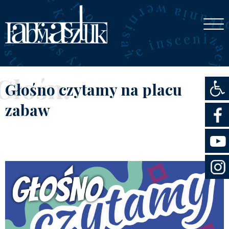
Otwórz
Głośn.
Głośno czytamy na placu
zabaw