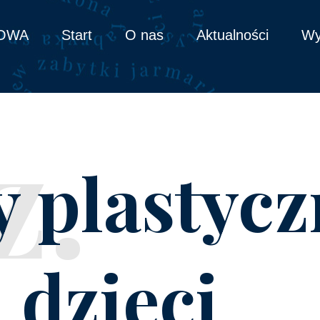
OWA
Start
O nas
Aktualności
Wy
z.
 plastycz
 dzieci