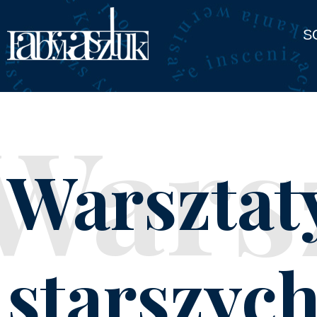
S
Wars
Warsztaty
starszych