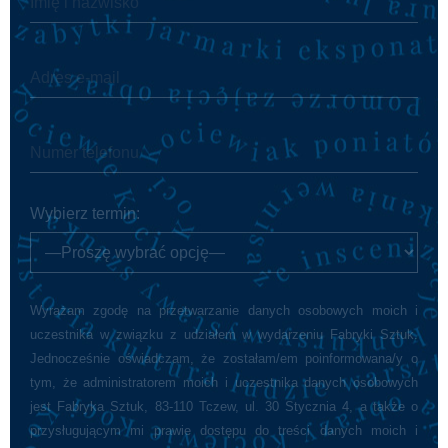
Wybierz termin:
Wyrażam zgodę na przetwarzanie danych osobowych moich i
uczestnika w związku z udziałem w wydarzeniu Fabryki Sztuk.
Jednocześnie oświadczam, że zostałam/em poinformowana/y o
tym, że administratorem moich i uczestnika danych osobowych
jest Fabryka Sztuk, 83-110 Tczew, ul. 30 Stycznia 4, a także o
przysługującym mi prawie dostępu do treści danych moich i