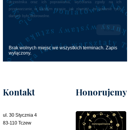
uczestnika oraz ich poprawiania, wycofania zgody na ich
przetwarzanie w każdym czasie, jak również, że podanie tych
danych było dobrowolne.
Brak wolnych miejsc we wszystkich terminach. Zapis
wyłączony.
Kontakt
Honorujemy
ul. 30 Stycznia 4
83-110 Tczew