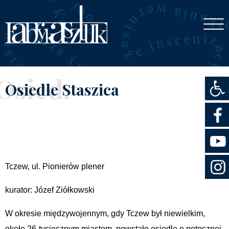
Otwórz
Osied.
Osiedle Staszica
Tczew, ul. Pionierów plener
kurator: Józef Ziółkowski
W okresie międzywojennym, gdy Tczew był niewielkim,
około 26-tysięcznym miastem, powstało osiedle o potocznej,