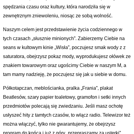
spędzania czasu oraz kultury, która narodziła się w
zewnętrznym zniewoleniu, niosąc ze sobą wolność.
Naszym celem jest przedstawienie życia codziennego w
tych czasach „słusznie minionych”. Zabierzemy Ciebie na
seans w kultowym kinie „Wisła”, poczujesz smak wody z z
saturatora, obejrzysz pokaz mody, wyprodukujesz ołówek ze
znakiem towarowym oraz ugościmy Ciebie w naszym M, a
tam mamy nadzieję, że poczujesz się jak u siebie w domu.
Półkotapczan, meblościanka, pralka „Frania”, plakat
Beatlesów, szary papier toaletowy, gramofon i setki innych
przedmiotów polecają się zwiedzaniu. Jeśli masz ochotę
usłyszeć hity z tamtych czasów, to włącz radio. Telewizor też
można włączyć, tylko nie gwarantujemy, że obejrzysz
program do końca i już z góry „przepraszamy za usterki”.