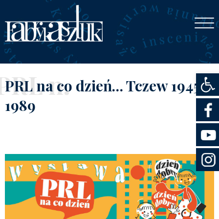
Otwórz
PRL n.
PRL na co dzień… Tczew 1945-
1989