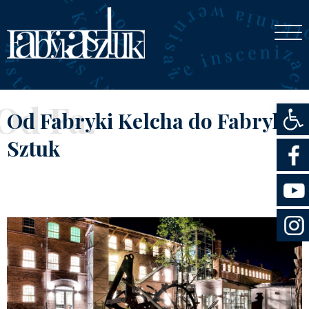
Otwórz
Od Fa.
Od Fabryki Kelcha do Fabryki
Sztuk